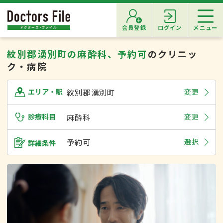
会員登録
ログイン
メニュー
紋別郡湧別町の麻酔科、予約可
のクリニッ
ク・病院
紋別郡湧別町
変更
エリア・駅
診療科目
麻酔科
変更
予約可
選択
詳細条件