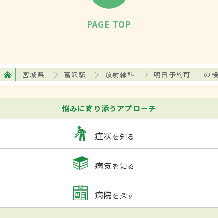
PAGE TOP
宮城県
富沢駅
放射線科
明日予約可
の
悩みに寄り添うアプローチ
症状
を知る
病気
を知る
病院
を探す