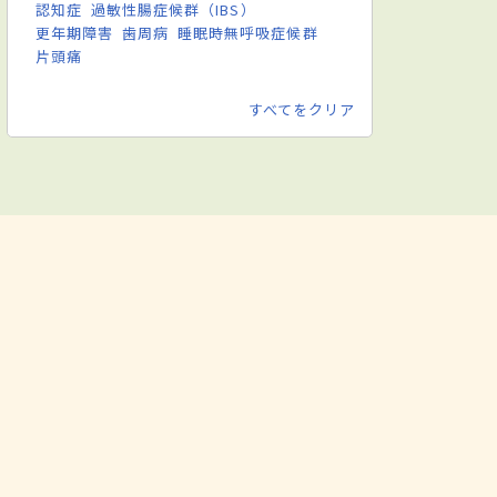
認知症
過敏性腸症候群（IBS）
更年期障害
歯周病
睡眠時無呼吸症候群
片頭痛
すべてをクリア