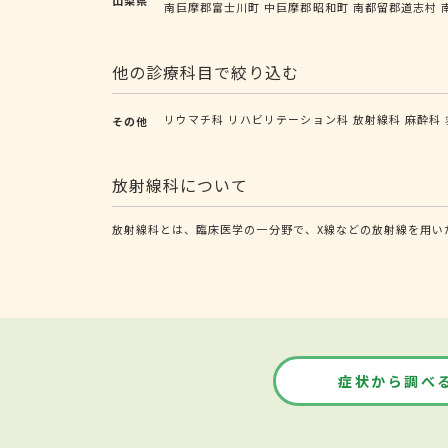
南巨摩郡富士川町
中巨摩郡昭和町
南都留郡道志村
他の診療科目で絞り込む
リウマチ科
リハビリテーション科
放射線科
麻酔科
その他
放射線科について
放射線科とは、臨床医学の一分野で、X線などの放射線を用い
症状から調べ