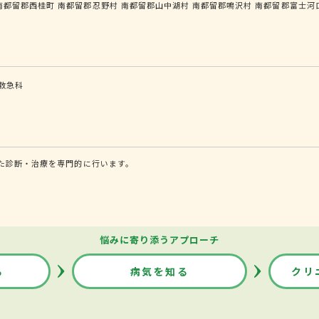
南都留郡西桂町
南都留郡忍野村
南都留郡山中湖村
南都留郡鳴沢村
南都留郡富士河
救急科
た診断・治療を専門的に行います。
悩みに寄り添うアプローチ
る
病気を知る
クリ