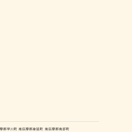
摩郡早川町
南巨摩郡身延町
南巨摩郡南部町