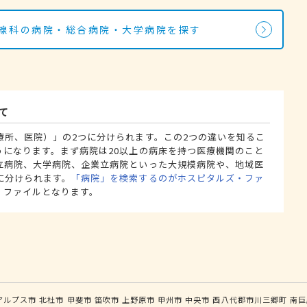
射線科の病院・総合病院・大学病院を探す
て
療所、医院）」の2つに分けられます。この2つの違いを知るこ
うになります。まず病院は20以上の病床を持つ医療機関のこと
立病院、大学病院、企業立病院といった大規模病院や、地域医
に分けられます。
「病院」を検索するのがホスピタルズ・ファ
・ファイルとなります。
アルプス市
北杜市
甲斐市
笛吹市
上野原市
甲州市
中央市
西八代郡市川三郷町
南巨