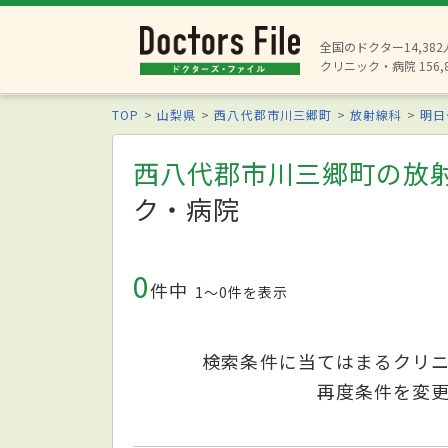
全国のドクター14,38
クリニック・病院 156,
TOP
山梨県
西八代郡市川三郷町
放射線科
明日
西八代郡市川三郷町の放
ク・病院
0
件中
1〜0件を表示
検索条件に当てはまるクリ
再度条件を変