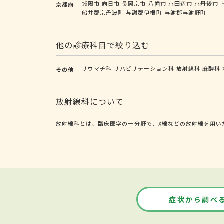
城陽市
向日市
長岡京市
八幡市
京田辺市
京丹後市
京都府
船井郡京丹波町
与謝郡伊根町
与謝郡与謝野町
他の診療科目で絞り込む
リウマチ科
リハビリテーション科
放射線科
麻酔科
その他
放射線科について
放射線科とは、臨床医学の一分野で、X線などの放射線を用い
症状から調べ