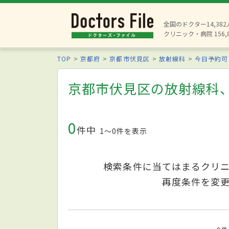
全国のドクター14,38
クリニック・病院 156,
TOP
京都府
京都市伏見区
放射線科
今日予約可
京都市伏見区の放射線科
0
件中
1〜0件を表示
検索条件に当てはまるクリ
再度条件を変