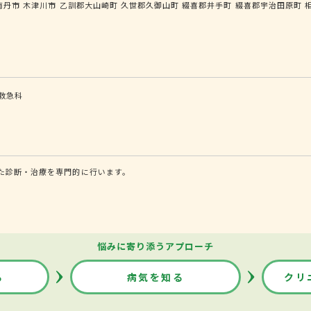
南丹市
木津川市
乙訓郡大山崎町
久世郡久御山町
綴喜郡井手町
綴喜郡宇治田原町
救急科
た診断・治療を専門的に行います。
悩みに寄り添うアプローチ
る
病気を知る
クリ