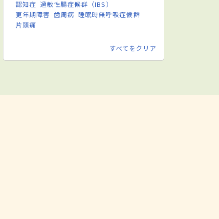
認知症
過敏性腸症候群（IBS）
更年期障害
歯周病
睡眠時無呼吸症候群
片頭痛
すべてをクリア