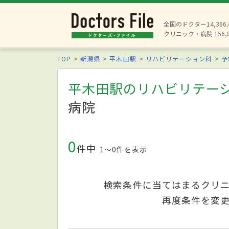
全国のドクター14,36
クリニック・病院 156,
TOP
新潟県
平木田駅
リハビリテーション科
予
平木田駅のリハビリテー
病院
0
件中
1〜0件を表示
検索条件に当てはまるクリ
再度条件を変