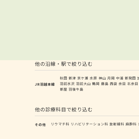
他の沿線・駅で絞り込む
秋田
新津
京ケ瀬
水原
神山
月岡
中浦
新発田
羽前水沢
羽前大山
鶴岡
藤島
西袋
余目
北余目
JR羽越本線
新屋
羽後牛島
他の診療科目で絞り込む
リウマチ科
リハビリテーション科
放射線科
麻酔科
その他