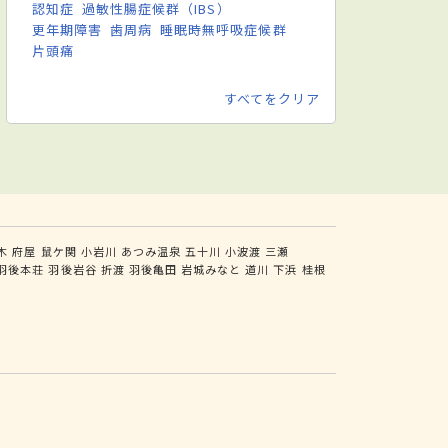
認知症
過敏性腸症候群（IBS）
更年期障害
歯周病
睡眠時無呼吸症候群
片頭痛
すべてをクリア
木
府屋
鼠ケ関
小岩川
あつみ温泉
五十川
小波渡
三瀬
羽後本荘
羽後岩谷
折渡
羽後亀田
岩城みなと
道川
下浜
桂根