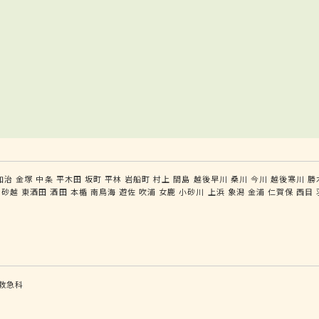
加治
金塚
中条
平木田
坂町
平林
岩船町
村上
間島
越後早川
桑川
今川
越後寒川
勝
砂越
東酒田
酒田
本楯
南鳥海
遊佐
吹浦
女鹿
小砂川
上浜
象潟
金浦
仁賀保
西目
救急科