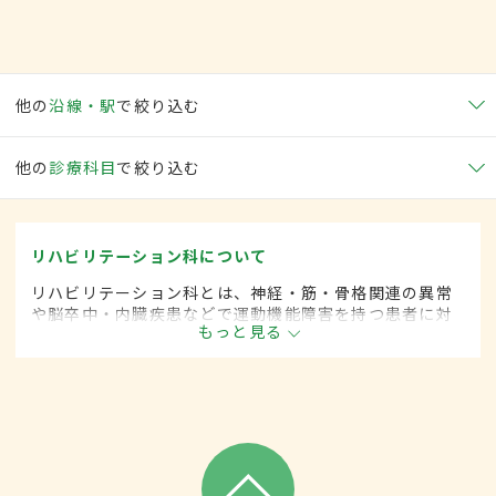
他の
沿線・駅
で絞り込む
他の
診療科目
で絞り込む
リハビリテーション科について
リハビリテーション科とは、神経・筋・骨格関連の異常
や脳卒中・内臓疾患などで運動機能障害を持つ患者に対
もっと見る
して、失われた機能の回復や残存能力の維持を目的とし
て、診断・治療します。