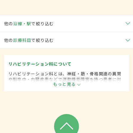
他の
沿線・駅
で絞り込む
他の
診療科目
で絞り込む
リハビリテーション科について
リハビリテーション科とは、神経・筋・骨格関連の異常
や脳卒中・内臓疾患などで運動機能障害を持つ患者に対
もっと見る
して、失われた機能の回復や残存能力の維持を目的とし
て、診断・治療します。