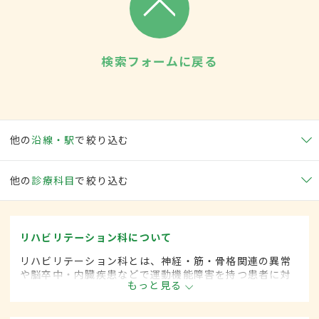
検索フォームに戻る
他の
沿線・駅
で絞り込む
他の
診療科目
で絞り込む
リハビリテーション科について
リハビリテーション科とは、神経・筋・骨格関連の異常
や脳卒中・内臓疾患などで運動機能障害を持つ患者に対
もっと見る
して、失われた機能の回復や残存能力の維持を目的とし
て、診断・治療します。