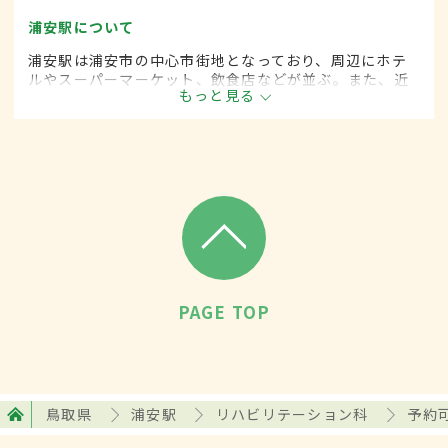
浦安駅について
浦安駅は浦安市の中心市街地となっており、周辺にホテ
ルやスーパーマーケット、飲食店などが並ぶ。また、近
もっと見る
くに人気リゾート施設のある駅としても知られ、直通の
バスが出ている。1日の平均乗降者数は約7万8000人。
PAGE TOP
鳥取県
浦安駅
リハビリテーション科
予約