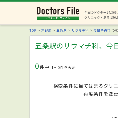
全国のドクター14,36
クリニック・病院 156,
TOP
京都府
五条駅
リウマチ科
今日予約可
の検
五条駅のリウマチ科、今
0
件中
1〜0件を表示
検索条件に当てはまるクリ
再度条件を変