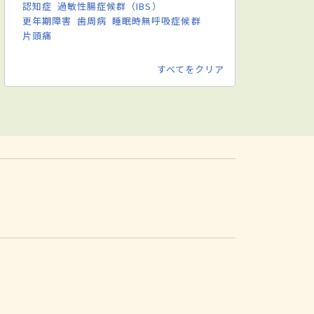
認知症
過敏性腸症候群（IBS）
更年期障害
歯周病
睡眠時無呼吸症候群
片頭痛
すべてをクリア