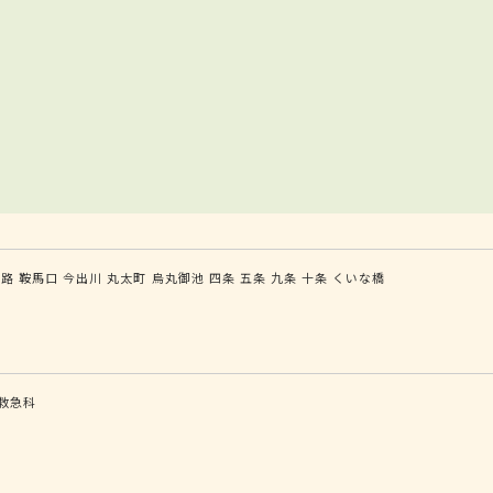
大路
鞍馬口
今出川
丸太町
烏丸御池
四条
五条
九条
十条
くいな橋
救急科