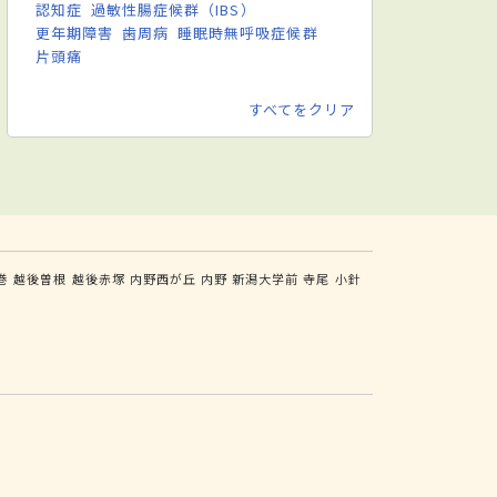
認知症
過敏性腸症候群（IBS）
更年期障害
歯周病
睡眠時無呼吸症候群
片頭痛
すべてをクリア
巻
越後曽根
越後赤塚
内野西が丘
内野
新潟大学前
寺尾
小針