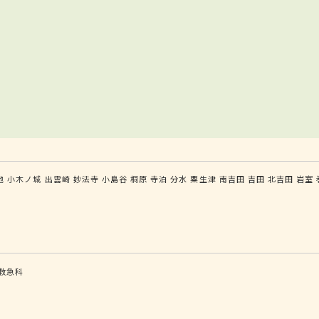
地
小木ノ城
出雲崎
妙法寺
小島谷
桐原
寺泊
分水
粟生津
南吉田
吉田
北吉田
岩室
救急科