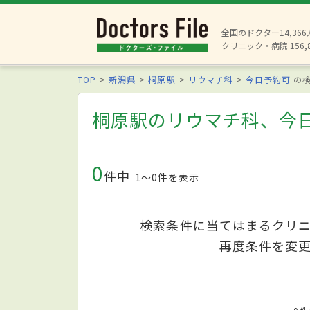
全国のドクター14,36
クリニック・病院 156,
TOP
新潟県
桐原駅
リウマチ科
今日予約可
の検
桐原駅のリウマチ科、今
0
件中
1〜0件を表示
検索条件に当てはまるクリ
再度条件を変