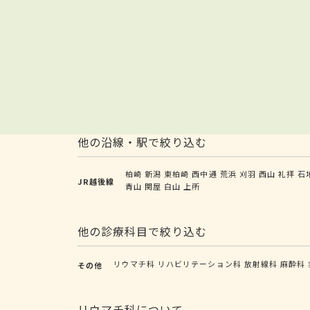
他の沿線・駅で絞り込む
柏崎
新潟
東柏崎
西中通
荒浜
刈羽
西山
礼拝
石
JR越後線
青山
関屋
白山
上所
他の診療科目で絞り込む
リウマチ科
リハビリテーション科
放射線科
麻酔科
その他
リウマチ科について