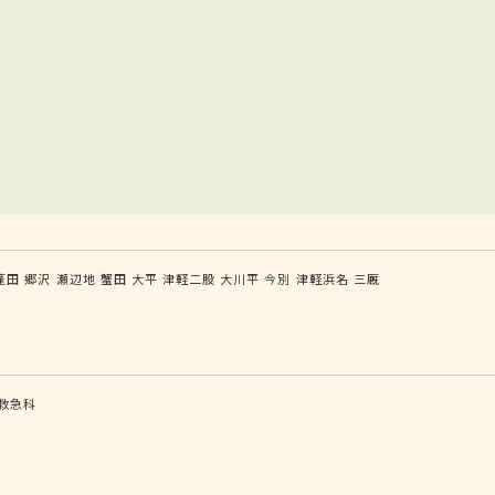
蓬田
郷沢
瀬辺地
蟹田
大平
津軽二股
大川平
今別
津軽浜名
三厩
救急科