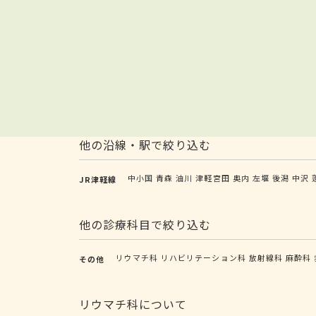
他の沿線・駅で絞り込む
中小国
青森
油川
津軽宮田
奥内
左堰
後潟
中沢
JR津軽線
他の診療科目で絞り込む
リウマチ科
リハビリテーション科
放射線科
麻酔科
その他
リウマチ科について