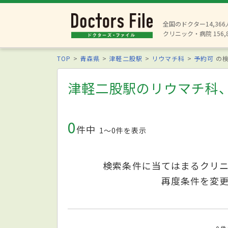
全国のドクター14,36
クリニック・病院 156,
TOP
青森県
津軽二股駅
リウマチ科
予約可
の検
津軽二股駅のリウマチ科
0
件中
1〜0件を表示
検索条件に当てはまるクリ
再度条件を変