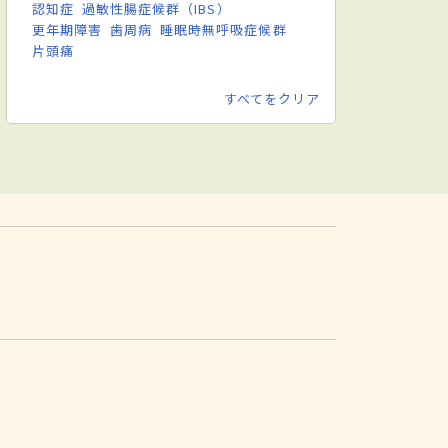
認知症
過敏性腸症候群（IBS）
更年期障害
歯周病
睡眠時無呼吸症候群
片頭痛
すべてをクリア