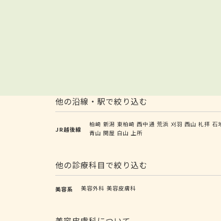
他の沿線・駅で絞り込む
柏崎
新潟
東柏崎
西中通
荒浜
刈羽
西山
礼拝
石
JR越後線
青山
関屋
白山
上所
他の診療科目で絞り込む
美容外科
美容皮膚科
美容系
美容皮膚科について