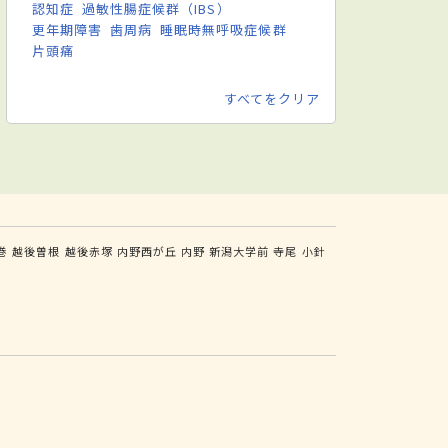
認知症
過敏性腸症候群（IBS）
更年期障害
歯周病
睡眠時無呼吸症候群
片頭痛
すべてをクリア
巻
越後曽根
越後赤塚
内野西が丘
内野
新潟大学前
寺尾
小針