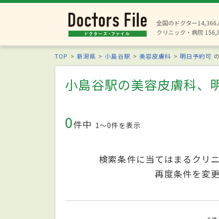
全国のドクター14,36
クリニック・病院 156,
TOP
新潟県
小島谷駅
美容皮膚科
明日予約可
の
小島谷駅の美容皮膚科、
0
件中
1〜0件を表示
検索条件に当てはまるクリ
再度条件を変