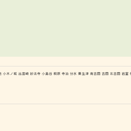
地
小木ノ城
出雲崎
妙法寺
小島谷
桐原
寺泊
分水
粟生津
南吉田
吉田
北吉田
岩室