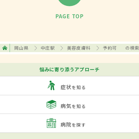
PAGE TOP
岡山県
中庄駅
美容皮膚科
予約可
の検
悩みに寄り添うアプローチ
症状
を知る
病気
を知る
病院
を探す