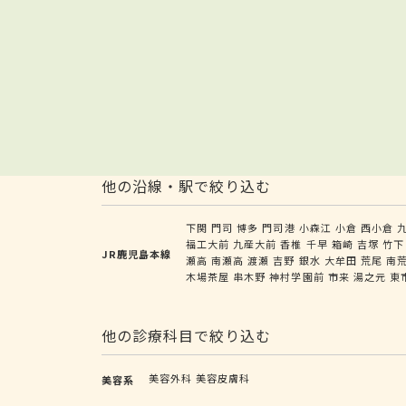
他の沿線・駅で絞り込む
下関
門司
博多
門司港
小森江
小倉
西小倉
福工大前
九産大前
香椎
千早
箱崎
吉塚
竹下
JR鹿児島本線
瀬高
南瀬高
渡瀬
吉野
銀水
大牟田
荒尾
南
木場茶屋
串木野
神村学園前
市来
湯之元
東
他の診療科目で絞り込む
美容外科
美容皮膚科
美容系