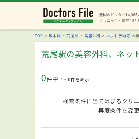
全国のドクター14,36
クリニック・病院 156,
TOP
熊本県
荒尾駅
美容外科
ネット予約可
の検
荒尾駅の美容外科、ネッ
0
件中
1〜0件を表示
検索条件に当てはまるクリ
再度条件を変