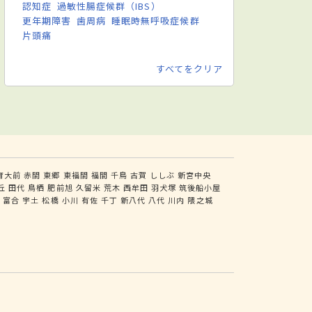
認知症
過敏性腸症候群（IBS）
更年期障害
歯周病
睡眠時無呼吸症候群
片頭痛
すべてをクリア
育大前
赤間
東郷
東福間
福間
千鳥
古賀
ししぶ
新宮中央
丘
田代
鳥栖
肥前旭
久留米
荒木
西牟田
羽犬塚
筑後船小屋
尻
富合
宇土
松橋
小川
有佐
千丁
新八代
八代
川内
隈之城