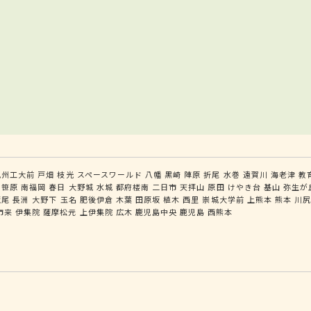
九州工大前
戸畑
枝光
スペースワールド
八幡
黒崎
陣原
折尾
水巻
遠賀川
海老津
教
笹原
南福岡
春日
大野城
水城
都府楼南
二日市
天拝山
原田
けやき台
基山
弥生が
荒尾
長洲
大野下
玉名
肥後伊倉
木葉
田原坂
植木
西里
崇城大学前
上熊本
熊本
川
市来
伊集院
薩摩松元
上伊集院
広木
鹿児島中央
鹿児島
西熊本