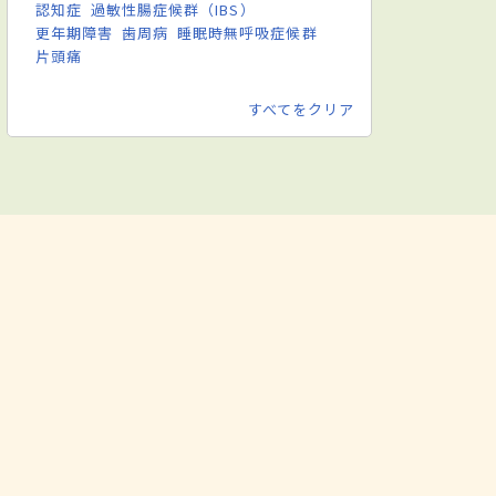
認知症
過敏性腸症候群（IBS）
更年期障害
歯周病
睡眠時無呼吸症候群
片頭痛
すべてをクリア