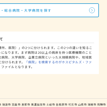
院・総合病院・大学病院を探す
て
療所、医院）」の2つに分けられます。この2つの違いを知るこ
うになります。まず病院は20以上の病床を持つ医療機関のこと
立病院、大学病院、企業立病院といった大規模病院や、地域医
に分けられます。
「病院」を検索するのがホスピタルズ・ファ
・ファイルとなります。
市
瑞浪市
羽島市
恵那市
美濃加茂市
土岐市
各務原市
可児市
山県市
瑞穂市
飛騨市