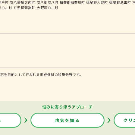
神戸町
安八郡輪之内町
安八郡安八町
揖斐郡揖斐川町
揖斐郡大野町
揖斐郡池田町
東白川村
可児郡御嵩町
大野郡白川村
美容を目的として行われる形成外科の診療分野です。
悩みに寄り添うアプローチ
る
病気を知る
クリ