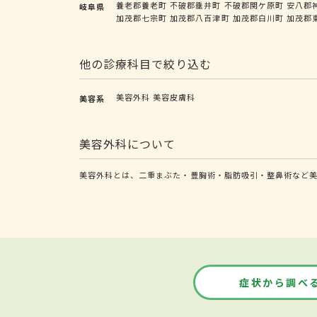
養老郡養老町
不破郡垂井町
不破郡関ケ原町
安八郡
岐阜県
加茂郡七宗町
加茂郡八百津町
加茂郡白川町
加茂郡
他の診療科目で絞り込む
美容外科
美容皮膚科
美容系
美容外科について
美容外科とは、二重まぶた・豊胸術・脂肪吸引・整鼻術など
症状から調べ