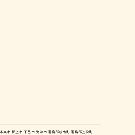
本巣市
郡上市
下呂市
海津市
羽島郡岐南町
羽島郡笠松町