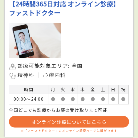
【24時間365日対応 オンライン診療】
ファストドクター
診療可能対象エリア: 全国
精神科
心療内科
時間
月
火
水
木
金
土
日
祝
00:00〜24:00
●
●
●
●
●
●
●
●
全国どこでも診療からお薬の受け取りまで可能
オンライン診療についてはこちら
※「ファストドクター」のオンライン診療ページに繋がります