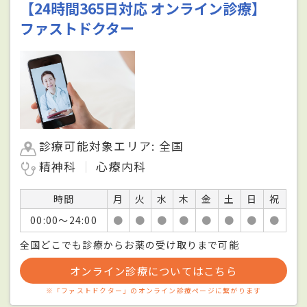
【24時間365日対応 オンライン診療】
ファストドクター
診療可能対象エリア: 全国
精神科
心療内科
時間
月
火
水
木
金
土
日
祝
00:00〜24:00
●
●
●
●
●
●
●
●
全国どこでも診療からお薬の受け取りまで可能
オンライン診療についてはこちら
※「ファストドクター」のオンライン診療ページに繋がります