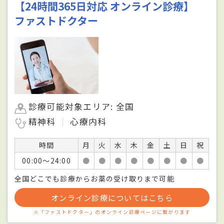
【24時間365日対応 オンライン診療】
ファストドクター
診療可能対象エリア: 全国
精神科
心療内科
時間
月
火
水
木
金
土
日
祝
00:00〜24:00
●
●
●
●
●
●
●
●
全国どこでも診療からお薬の受け取りまで可能
オンライン診療についてはこちら
※「ファストドクター」のオンライン診療ページに繋がります