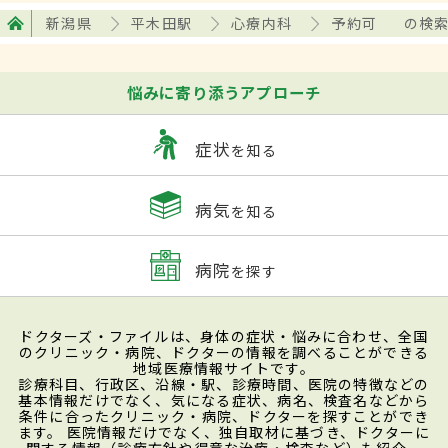
新潟県
平木田駅
心療内科
予約可
の検
悩みに寄り添うアプローチ
症状
を知る
病気
を知る
病院
を探す
ドクターズ・ファイルは、身体の症状・悩みに合わせ、全国
のクリニック・病院、ドクターの情報を調べることができる
地域医療情報サイトです。
診療科目、行政区、沿線・駅、診療時間、医院の特徴などの
基本情報だけでなく、気になる症状、病名、検査名などから
条件に合ったクリニック・病院、ドクターを探すことができ
ます。 医院情報だけでなく、独自取材に基づき、ドクターに
関する情報（診療方針や得意な治療・検査など）も紹介。