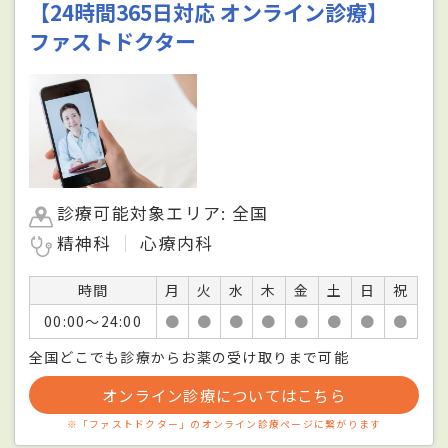
【24時間365日対応 オンライン診療】
ファストドクター
診療可能対象エリア: 全国
精神科
心療内科
時間
月
火
水
木
金
土
日
祝
00:00〜24:00
●
●
●
●
●
●
●
●
全国どこでも診療からお薬の受け取りまで可能
オンライン診療についてはこちら
※「ファストドクター」のオンライン診療ページに繋がります