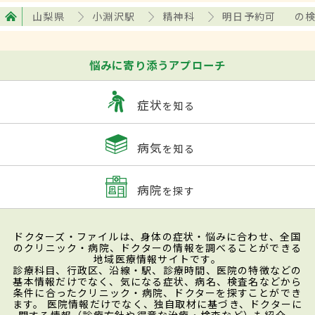
山梨県
小淵沢駅
精神科
明日予約可
の
悩みに寄り添うアプローチ
症状
を知る
病気
を知る
病院
を探す
ドクターズ・ファイルは、身体の症状・悩みに合わせ、全国
のクリニック・病院、ドクターの情報を調べることができる
地域医療情報サイトです。
診療科目、行政区、沿線・駅、診療時間、医院の特徴などの
基本情報だけでなく、気になる症状、病名、検査名などから
条件に合ったクリニック・病院、ドクターを探すことができ
ます。 医院情報だけでなく、独自取材に基づき、ドクターに
関する情報（診療方針や得意な治療・検査など）も紹介。