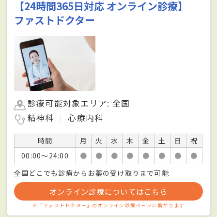
【24時間365日対応 オンライン診療】
ファストドクター
診療可能対象エリア: 全国
精神科
心療内科
時間
月
火
水
木
金
土
日
祝
00:00〜24:00
●
●
●
●
●
●
●
●
全国どこでも診療からお薬の受け取りまで可能
オンライン診療についてはこちら
※「ファストドクター」のオンライン診療ページに繋がります