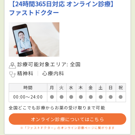
【24時間365日対応 オンライン診療】
ファストドクター
診療可能対象エリア: 全国
精神科
心療内科
時間
月
火
水
木
金
土
日
祝
00:00〜24:00
●
●
●
●
●
●
●
●
全国どこでも診療からお薬の受け取りまで可能
オンライン診療についてはこちら
※「ファストドクター」のオンライン診療ページに繋がります