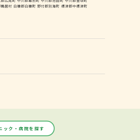
尾郡広尾町
中川郡幕別町
中川郡池田町
中川郡豊頃町
郡鶴居村
白糠郡白糠町
野付郡別海町
標津郡中標津町
ニック・病院を探す