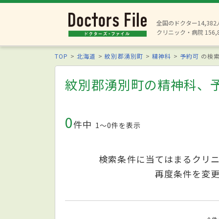
全国のドクター14,38
クリニック・病院 156,
TOP
北海道
紋別郡湧別町
精神科
予約可
の検
紋別郡湧別町の精神科、
0
件中
1〜0件を表示
検索条件に当てはまるクリ
再度条件を変