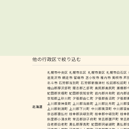
他の行政区で絞り込む
札幌市中央区
札幌市北区
札幌市東区
札幌市白石区
岩見沢市
網走市
留萌市
苫小牧市
稚内市
美唄市
芦
北斗市
石狩郡当別町
石狩郡新篠津村
松前郡松前町
檜山郡厚沢部町
爾志郡乙部町
奥尻郡奥尻町
瀬棚郡
虻田郡京極町
虻田郡倶知安町
岩内郡共和町
岩内郡
空知郡上砂川町
夕張郡由仁町
夕張郡長沼町
夕張郡
上川郡東神楽町
上川郡当麻町
上川郡比布町
上川郡
北海道
上川郡剣淵町
上川郡下川町
中川郡美深町
中川郡音
宗谷郡猿払村
枝幸郡浜頓別町
枝幸郡中頓別町
枝幸
斜里郡小清水町
常呂郡訓子府町
常呂郡置戸町
常呂
白老郡白老町
勇払郡厚真町
虻田郡洞爺湖町
勇払郡