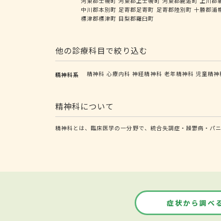
河東郡士幌町
河東郡上士幌町
河東郡鹿追町
上川郡
中川郡本別町
足寄郡足寄町
足寄郡陸別町
十勝郡浦
標津郡標津町
目梨郡羅臼町
他の診療科目で絞り込む
精神科
心療内科
神経精神科
老年精神科
児童精神
精神科系
精神科について
精神科とは、臨床医学の一分野で、統合失調症・躁鬱病・パ
症状から調べ