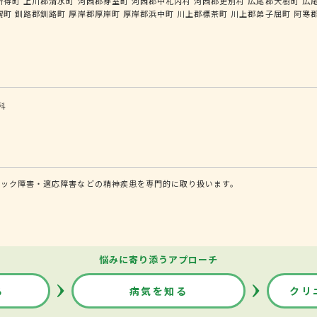
新得町
上川郡清水町
河西郡芽室町
河西郡中札内村
河西郡更別村
広尾郡大樹町
広
幌町
釧路郡釧路町
厚岸郡厚岸町
厚岸郡浜中町
川上郡標茶町
川上郡弟子屈町
阿寒
科
ニック障害・適応障害などの精神疾患を専門的に取り扱います。
悩みに寄り添うアプローチ
る
病気を知る
クリ