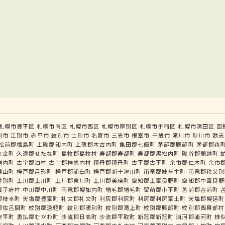
札幌市豊平区
札幌市南区
札幌市西区
札幌市厚別区
札幌市手稲区
札幌市清田区
函
別市
江別市
赤平市
紋別市
士別市
名寄市
三笠市
根室市
千歳市
滝川市
砂川市
歌志
松前郡福島町
上磯郡知内町
上磯郡木古内町
亀田郡七飯町
茅部郡鹿部町
茅部郡森
今金町
久遠郡せたな町
島牧郡島牧村
寿都郡寿都町
寿都郡黒松内町
磯谷郡蘭越町
岩内町
古宇郡泊村
古宇郡神恵内村
積丹郡積丹町
古平郡古平町
余市郡仁木町
余市
栗山町
樺戸郡月形町
樺戸郡浦臼町
樺戸郡新十津川町
雨竜郡妹背牛町
雨竜郡秩父別
愛別町
上川郡上川町
上川郡東川町
上川郡美瑛町
空知郡上富良野町
空知郡中富良野
威子府村
中川郡中川町
雨竜郡幌加内町
増毛郡増毛町
留萌郡小平町
苫前郡苫前町
郡枝幸町
天塩郡豊富町
礼文郡礼文町
利尻郡利尻町
利尻郡利尻富士町
天塩郡幌延町
郡佐呂間町
紋別郡遠軽町
紋別郡湧別町
紋別郡滝上町
紋別郡興部町
紋別郡西興部村
安平町
勇払郡むかわ町
沙流郡日高町
沙流郡平取町
新冠郡新冠町
浦河郡浦河町
様