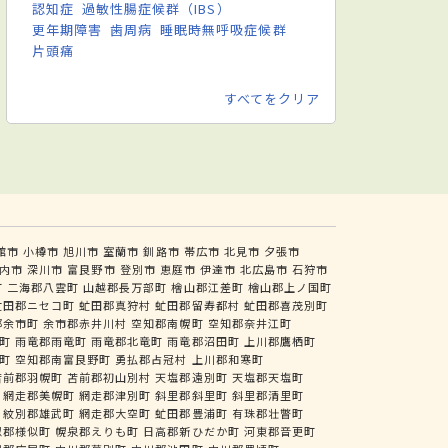
認知症
過敏性腸症候群（IBS）
更年期障害
歯周病
睡眠時無呼吸症候群
片頭痛
すべてをクリア
館市
小樽市
旭川市
室蘭市
釧路市
帯広市
北見市
夕張市
内市
深川市
富良野市
登別市
恵庭市
伊達市
北広島市
石狩市
町
二海郡八雲町
山越郡長万部町
檜山郡江差町
檜山郡上ノ国町
虻田郡ニセコ町
虻田郡真狩村
虻田郡留寿都村
虻田郡喜茂別町
郡余市町
余市郡赤井川村
空知郡南幌町
空知郡奈井江町
町
雨竜郡雨竜町
雨竜郡北竜町
雨竜郡沼田町
上川郡鷹栖町
町
空知郡南富良野町
勇払郡占冠村
上川郡和寒町
苫前郡羽幌町
苫前郡初山別村
天塩郡遠別町
天塩郡天塩町
網走郡美幌町
網走郡津別町
斜里郡斜里町
斜里郡清里町
紋別郡雄武町
網走郡大空町
虻田郡豊浦町
有珠郡壮瞥町
似郡様似町
幌泉郡えりも町
日高郡新ひだか町
河東郡音更町