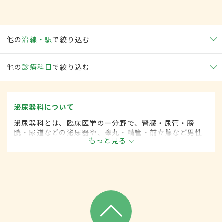
他の
沿線・駅
で絞り込む
他の
診療科目
で絞り込む
泌尿器科について
泌尿器科とは、臨床医学の一分野で、腎臓・尿管・膀
胱・尿道などの泌尿器や、睾丸・精管・前立腺など男性
もっと見る
性器に関係した疾患を専門的に取り扱います。