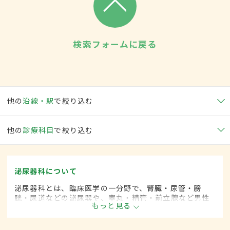
検索フォームに戻る
他の
沿線・駅
で絞り込む
他の
診療科目
で絞り込む
泌尿器科について
泌尿器科とは、臨床医学の一分野で、腎臓・尿管・膀
胱・尿道などの泌尿器や、睾丸・精管・前立腺など男性
もっと見る
性器に関係した疾患を専門的に取り扱います。