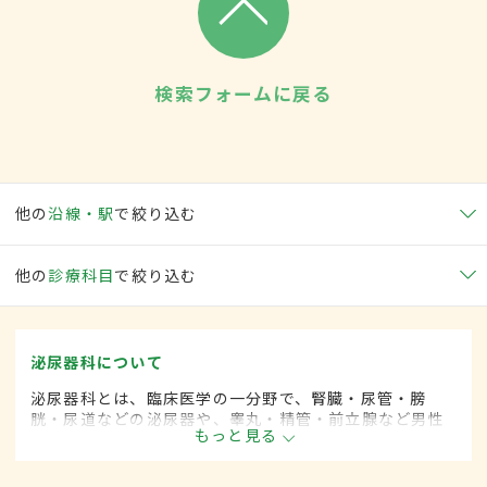
検索フォームに戻る
他の
沿線・駅
で絞り込む
他の
診療科目
で絞り込む
泌尿器科について
泌尿器科とは、臨床医学の一分野で、腎臓・尿管・膀
胱・尿道などの泌尿器や、睾丸・精管・前立腺など男性
もっと見る
性器に関係した疾患を専門的に取り扱います。