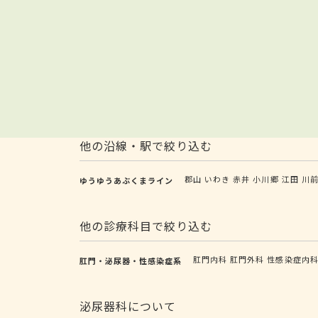
他の沿線・駅で絞り込む
郡山
いわき
赤井
小川郷
江田
川
ゆうゆうあぶくまライン
他の診療科目で絞り込む
肛門内科
肛門外科
性感染症内
肛門・泌尿器・性感染症系
泌尿器科について