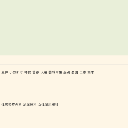
前
夏井
小野新町
神俣
菅谷
大越
磐城常葉
船引
要田
三春
舞木
科
性感染症外科
泌尿器科
女性泌尿器科