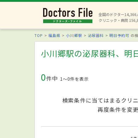
全国のドクター14,36
クリニック・病院 156,
TOP
福島県
小川郷駅
泌尿器科
明日予約可
の検
小川郷駅の泌尿器科、明
0
件中
1〜0件を表示
検索条件に当てはまるクリ
再度条件を変