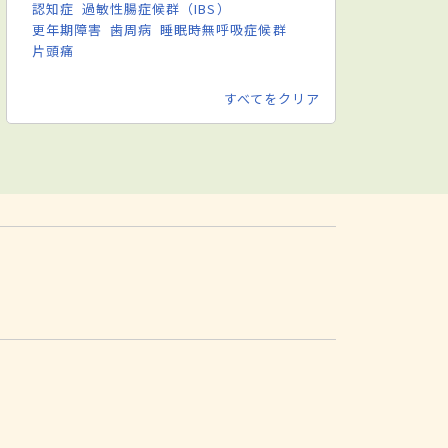
認知症
過敏性腸症候群（IBS）
更年期障害
歯周病
睡眠時無呼吸症候群
片頭痛
すべてをクリア