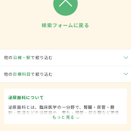
検索フォームに戻る
他の
沿線・駅
で絞り込む
他の
診療科目
で絞り込む
泌尿器科について
泌尿器科とは、臨床医学の一分野で、腎臓・尿管・膀
胱・尿道などの泌尿器や、睾丸・精管・前立腺など男性
もっと見る
性器に関係した疾患を専門的に取り扱います。