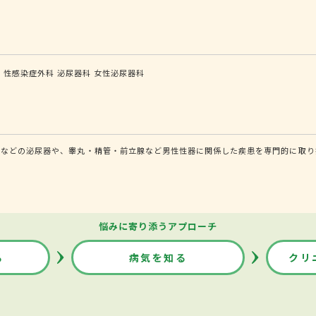
科
性感染症外科
泌尿器科
女性泌尿器科
道などの泌尿器や、睾丸・精管・前立腺など男性性器に関係した疾患を専門的に取り
悩みに寄り添うアプローチ
る
病気を知る
クリ