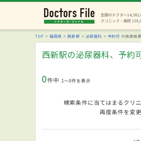
全国のドクター14,38
クリニック・病院 156,
TOP
福岡県
西新駅
泌尿器科
予約可
の検索結
西新駅の泌尿器科、予約
0
件中
1〜0件を表示
検索条件に当てはまるクリ
再度条件を変