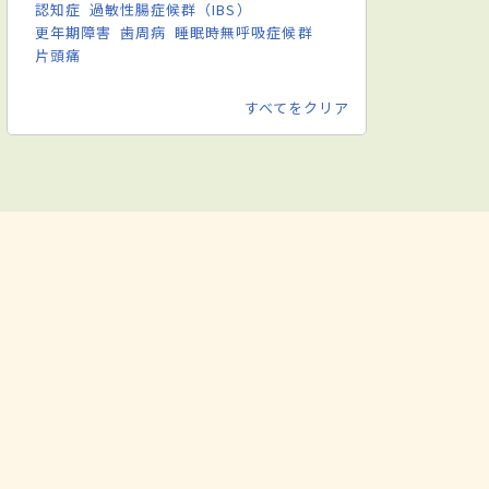
認知症
過敏性腸症候群（IBS）
更年期障害
歯周病
睡眠時無呼吸症候群
片頭痛
すべてをクリア