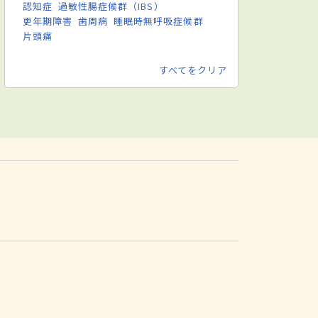
認知症
過敏性腸症候群（IBS）
更年期障害
歯周病
睡眠時無呼吸症候群
片頭痛
すべてをクリア