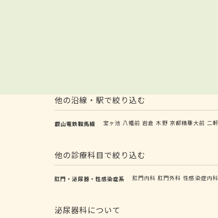
他の沿線・駅で絞り込む
宝ヶ池
八幡前
岩倉
木野
京都精華大前
二
叡山電鉄鞍馬線
他の診療科目で絞り込む
肛門内科
肛門外科
性感染症内
肛門・泌尿器・性感染症系
泌尿器科について