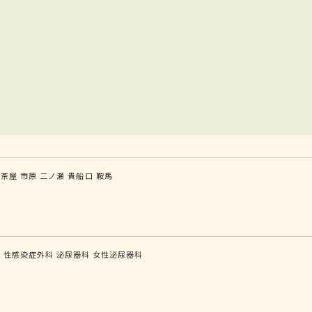
軒茶屋
市原
二ノ瀬
貴船口
鞍馬
科
性感染症外科
泌尿器科
女性泌尿器科