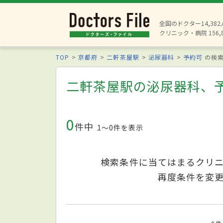
全国のドクター14,38
クリニック・病院 156,
TOP
京都府
二軒茶屋駅
泌尿器科
予約可
の検
二軒茶屋駅の泌尿器科、
0
件中
1〜0件を表示
検索条件に当てはまるクリ
再度条件を変