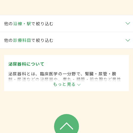
他の
沿線・駅
で絞り込む
他の
診療科目
で絞り込む
泌尿器科について
泌尿器科とは、臨床医学の一分野で、腎臓・尿管・膀
胱・尿道などの泌尿器や、睾丸・精管・前立腺など男性
もっと見る
性器に関係した疾患を専門的に取り扱います。