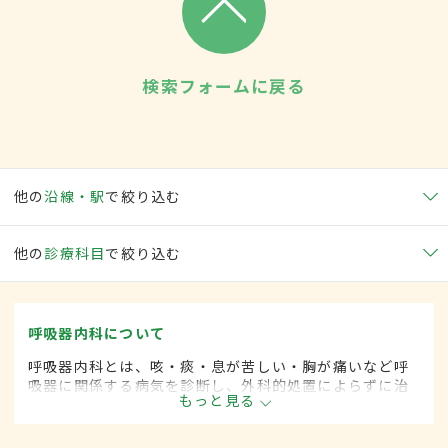
検索フォームに戻る
他の
沿線・駅
で絞り込む
他の
診療科目
で絞り込む
呼吸器内科について
呼吸器内科とは、咳・痰・息が苦しい・胸が痛いなど呼
吸器に関係する病気を診断し、外科的処置によらずに治
もっと見る
療する内科の一領域です。平成20年4月の制度改正前
は、呼吸器科と呼ばれていました。