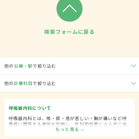
検索フォームに戻る
他の
沿線・駅
で絞り込む
他の
診療科目
で絞り込む
呼吸器内科について
呼吸器内科とは、咳・痰・息が苦しい・胸が痛いなど呼
吸器に関係する病気を診断し、外科的処置によらずに治
もっと見る
療する内科の一領域です。平成20年4月の制度改正前
は、呼吸器科と呼ばれていました。