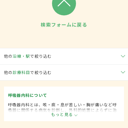
検索フォームに戻る
他の
沿線・駅
で絞り込む
他の
診療科目
で絞り込む
呼吸器内科について
呼吸器内科とは、咳・痰・息が苦しい・胸が痛いなど呼
吸器に関係する病気を診断し、外科的処置によらずに治
もっと見る
療する内科の一領域です。平成20年4月の制度改正前
は、呼吸器科と呼ばれていました。