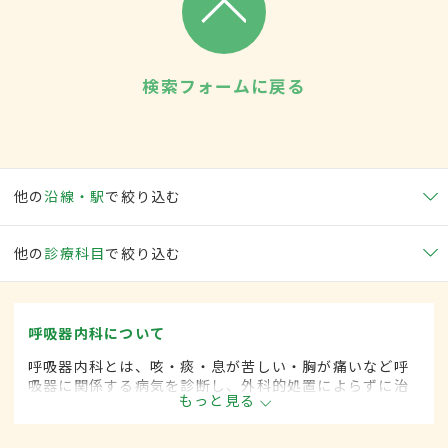
検索フォームに戻る
他の
沿線・駅
で絞り込む
他の
診療科目
で絞り込む
呼吸器内科について
呼吸器内科とは、咳・痰・息が苦しい・胸が痛いなど呼
吸器に関係する病気を診断し、外科的処置によらずに治
もっと見る
療する内科の一領域です。平成20年4月の制度改正前
は、呼吸器科と呼ばれていました。