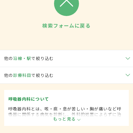
検索フォームに戻る
他の
沿線・駅
で絞り込む
他の
診療科目
で絞り込む
呼吸器内科について
呼吸器内科とは、咳・痰・息が苦しい・胸が痛いなど呼
吸器に関係する病気を診断し、外科的処置によらずに治
もっと見る
療する内科の一領域です。平成20年4月の制度改正前
は、呼吸器科と呼ばれていました。