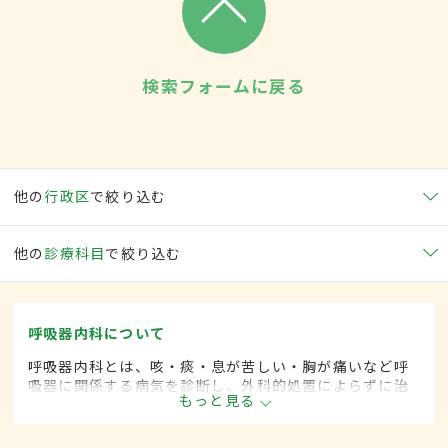
検索フォームに戻る
他の
行政区
で絞り込む
他の
診療科目
で絞り込む
呼吸器内科について
呼吸器内科とは、咳・痰・息が苦しい・胸が痛いなど呼
吸器に関係する病気を診断し、外科的処置によらずに治
もっと見る
療する内科の一領域です。平成20年4月の制度改正前
は、呼吸器科と呼ばれていました。