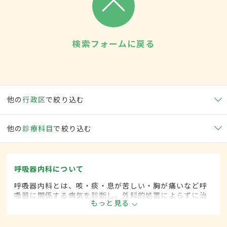
検索フォームに戻る
他の
行政区
で絞り込む
他の
診療科目
で絞り込む
呼吸器内科について
呼吸器内科とは、咳・痰・息が苦しい・胸が痛いなど呼
吸器に関係する病気を診断し、外科的処置によらずに治
もっと見る
療する内科の一領域です。平成20年4月の制度改正前
は、呼吸器科と呼ばれていました。