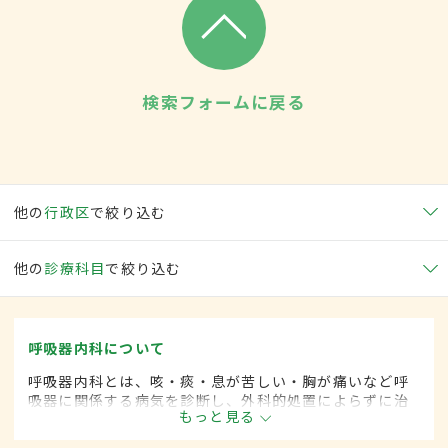
検索フォームに戻る
他の
行政区
で絞り込む
他の
診療科目
で絞り込む
呼吸器内科について
呼吸器内科とは、咳・痰・息が苦しい・胸が痛いなど呼
吸器に関係する病気を診断し、外科的処置によらずに治
もっと見る
療する内科の一領域です。平成20年4月の制度改正前
は、呼吸器科と呼ばれていました。