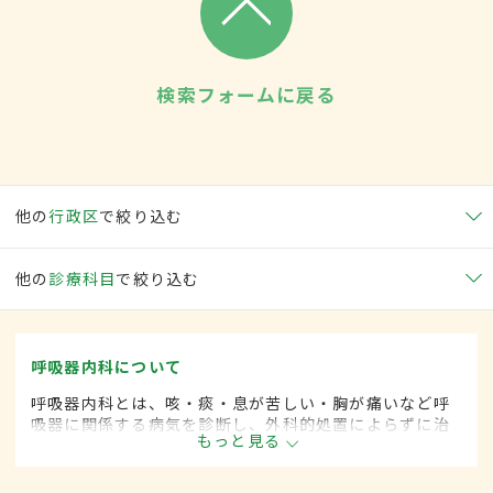
検索フォームに戻る
他の
行政区
で絞り込む
他の
診療科目
で絞り込む
呼吸器内科について
呼吸器内科とは、咳・痰・息が苦しい・胸が痛いなど呼
吸器に関係する病気を診断し、外科的処置によらずに治
もっと見る
療する内科の一領域です。平成20年4月の制度改正前
は、呼吸器科と呼ばれていました。