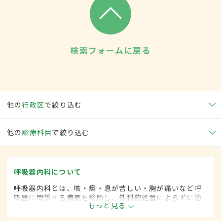
検索フォームに戻る
他の
行政区
で絞り込む
他の
診療科目
で絞り込む
呼吸器内科について
呼吸器内科とは、咳・痰・息が苦しい・胸が痛いなど呼
吸器に関係する病気を診断し、外科的処置によらずに治
もっと見る
療する内科の一領域です。平成20年4月の制度改正前
は、呼吸器科と呼ばれていました。