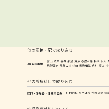
他の沿線・駅で絞り込む
富山
岐阜
長森
那加
蘇原
各務ケ原
鵜沼
坂祝
JR高山本線
飛騨国府
飛騨古川
杉崎
飛騨細江
角川
坂上
打
他の診療科目で絞り込む
肛門内科
肛門外科
性感染症内
肛門・泌尿器・性感染症系
性感染症外科について