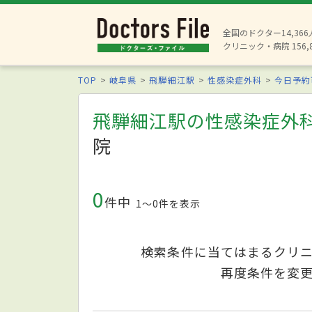
全国のドクター14,36
クリニック・病院 156,
TOP
岐阜県
飛騨細江駅
性感染症外科
今日予約
飛騨細江駅の性感染症外
院
0
件中
1〜0件を表示
検索条件に当てはまるクリ
再度条件を変