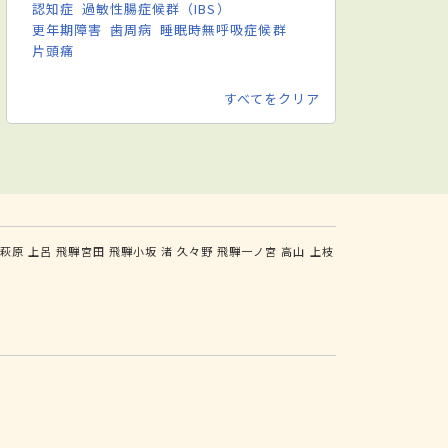
認知症
過敏性腸症候群（IBS）
更年期障害
歯周病
睡眠時無呼吸症候群
片頭痛
すべてをクリア
騨萩原
上呂
飛騨宮田
飛騨小坂
渚
久々野
飛騨一ノ宮
高山
上枝