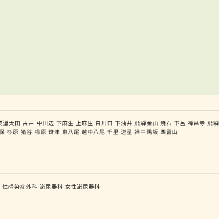
美濃太田
古井
中川辺
下麻生
上麻生
白川口
下油井
飛騨金山
焼石
下呂
禅昌寺
飛
保
杉原
猪谷
楡原
笹津
東八尾
越中八尾
千里
速星
婦中鵜坂
西富山
科
性感染症外科
泌尿器科
女性泌尿器科