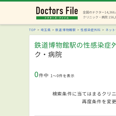
全国のドクター14,36
クリニック・病院 156,
TOP
埼玉県
鉄道博物館駅
性感染症外科
ネット
鉄道博物館駅の性感染症
ク・病院
0
件中
1〜0件を表示
検索条件に当てはまるクリ
再度条件を変