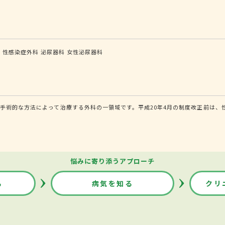
科
性感染症外科
泌尿器科
女性泌尿器科
手術的な方法によって治療する外科の一領域です。平成20年4月の制度改正前は、
悩みに寄り添うアプローチ
る
病気を知る
クリ