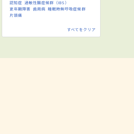
認知症
過敏性腸症候群（IBS）
更年期障害
歯周病
睡眠時無呼吸症候群
片頭痛
すべてをクリア