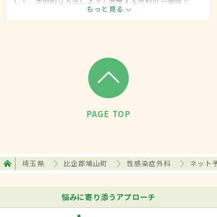
して、手術的な方法によって治療する外科の一領域で
もっと見る
す。平成20年4月の制度改正前は、性感染症科と呼ばれ
ていました。
PAGE TOP
埼玉県
比企郡鳩山町
性感染症外科
ネット
悩みに寄り添うアプローチ