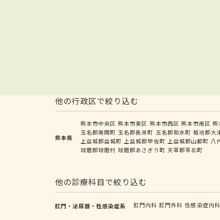
他の行政区で絞り込む
熊本市中央区
熊本市東区
熊本市西区
熊本市南区
熊
玉名郡南関町
玉名郡長洲町
玉名郡和水町
菊池郡大
熊本県
上益城郡益城町
上益城郡甲佐町
上益城郡山都町
八
球磨郡球磨村
球磨郡あさぎり町
天草郡苓北町
他の診療科目で絞り込む
肛門内科
肛門外科
性感染症内
肛門・泌尿器・性感染症系