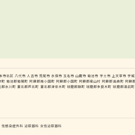
本市北区
八代市
人吉市
荒尾市
水俣市
玉名市
山鹿市
菊池市
宇土市
上天草市
宇城
津町
菊池郡菊陽町
阿蘇郡南小国町
阿蘇郡小国町
阿蘇郡産山村
阿蘇郡高森町
阿蘇
代郡氷川町
葦北郡芦北町
葦北郡津奈木町
球磨郡錦町
球磨郡多良木町
球磨郡湯前町
科
性感染症外科
泌尿器科
女性泌尿器科