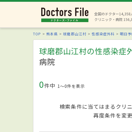
全国のドクター14,35
クリニック・病院 156,
TOP
熊本県
球磨郡山江村
性感染症外科
明日予
球磨郡山江村の性感染症
病院
0
件中
1〜0件を表示
検索条件に当てはまるクリ
再度条件を変