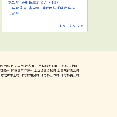
認知症
過敏性腸症候群（IBS）
更年期障害
歯周病
睡眠時無呼吸症候群
片頭痛
すべてをクリア
市
阿蘇市
天草市
合志市
下益城郡美里町
玉名郡玉東町
郡西原村
阿蘇郡南阿蘇村
上益城郡御船町
上益城郡嘉島町
球磨郡水上村
球磨郡相良村
球磨郡五木村
球磨郡山江村