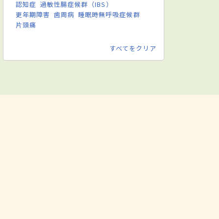
認知症
過敏性腸症候群（IBS）
更年期障害
歯周病
睡眠時無呼吸症候群
片頭痛
すべてをクリア