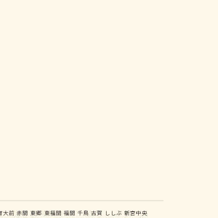
育大前
赤間
東郷
東福間
福間
千鳥
古賀
ししぶ
新宮中央