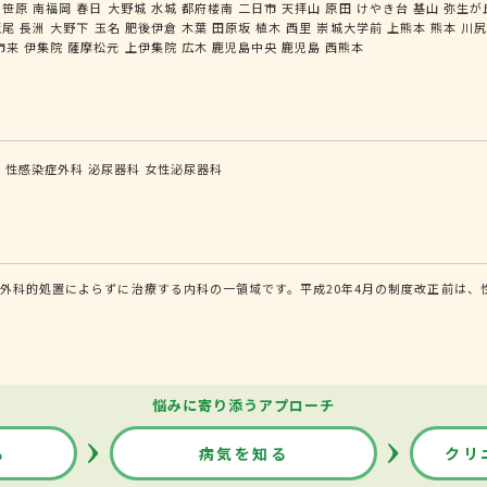
笹原
南福岡
春日
大野城
水城
都府楼南
二日市
天拝山
原田
けやき台
基山
弥生が
荒尾
長洲
大野下
玉名
肥後伊倉
木葉
田原坂
植木
西里
崇城大学前
上熊本
熊本
川
市来
伊集院
薩摩松元
上伊集院
広木
鹿児島中央
鹿児島
西熊本
科
性感染症外科
泌尿器科
女性泌尿器科
外科的処置によらずに治療する内科の一領域です。平成20年4月の制度改正前は、
悩みに寄り添うアプローチ
る
病気を知る
クリ