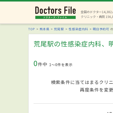
全国のドクター14,38
クリニック・病院 156,
TOP
熊本県
荒尾駅
性感染症内科
明日予約可
の
荒尾駅の性感染症内科、
0
件中
1〜0件を表示
検索条件に当てはまるクリ
再度条件を変