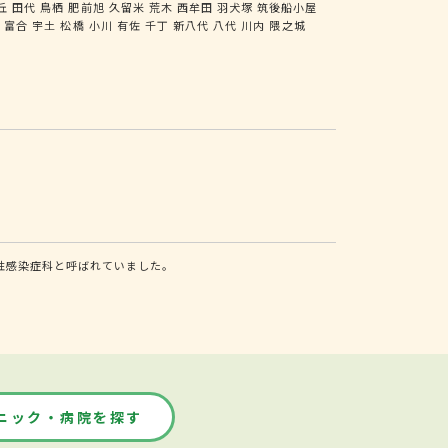
丘
田代
鳥栖
肥前旭
久留米
荒木
西牟田
羽犬塚
筑後船小屋
尻
富合
宇土
松橋
小川
有佐
千丁
新八代
八代
川内
隈之城
性感染症科と呼ばれていました。
ニック・病院を探す