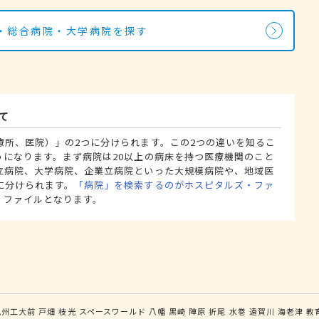
・総合病院・大学病院を探す
て
療所、医院）」の2つに分けられます。この2つの違いを知るこ
うになります。まず病院は20以上の病床を持つ医療機関のこと
立病院、大学病院、企業立病院といった大規模病院や、地域医
に分けられます。
「病院」を検索するのがホスピタルズ・ファ
・ファイルとなります。
九州工大前
戸畑
枝光
スペースワールド
八幡
黒崎
陣原
折尾
水巻
遠賀川
海老津
教