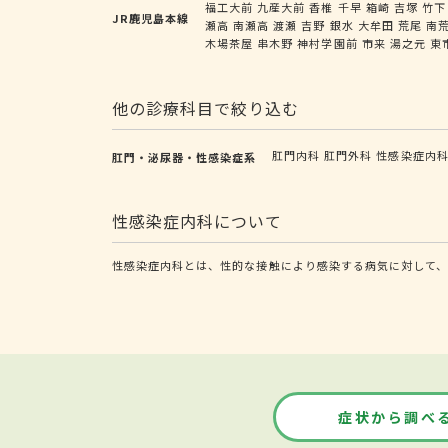
福工大前
九産大前
香椎
千早
箱崎
吉塚
竹下
JR鹿児島本線
瀬高
南瀬高
渡瀬
吉野
銀水
大牟田
荒尾
南
木場茶屋
串木野
神村学園前
市来
湯之元
東
他の診療科目で絞り込む
肛門内科
肛門外科
性感染症内
肛門・泌尿器・性感染症系
性感染症内科について
性感染症内科とは、性的な接触により感染する病気に対して、
症状から調べ