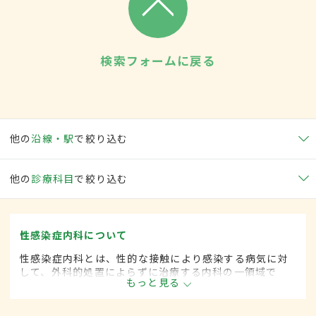
検索フォームに戻る
他の
沿線・駅
で絞り込む
他の
診療科目
で絞り込む
性感染症内科について
性感染症内科とは、性的な接触により感染する病気に対
して、外科的処置によらずに治療する内科の一領域で
もっと見る
す。平成20年4月の制度改正前は、性感染症科と呼ばれ
ていました。