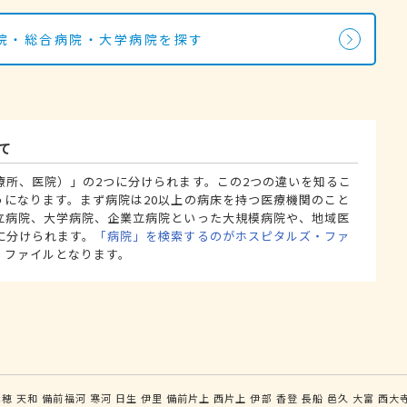
院・総合病院・大学病院を探す
て
療所、医院）」の2つに分けられます。この2つの違いを知るこ
うになります。まず病院は20以上の病床を持つ医療機関のこと
立病院、大学病院、企業立病院といった大規模病院や、地域医
に分けられます。
「病院」を検索するのがホスピタルズ・ファ
・ファイルとなります。
赤穂
天和
備前福河
寒河
日生
伊里
備前片上
西片上
伊部
香登
長船
邑久
大富
西大