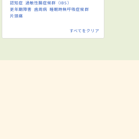
認知症
過敏性腸症候群（IBS）
更年期障害
歯周病
睡眠時無呼吸症候群
片頭痛
すべてをクリア