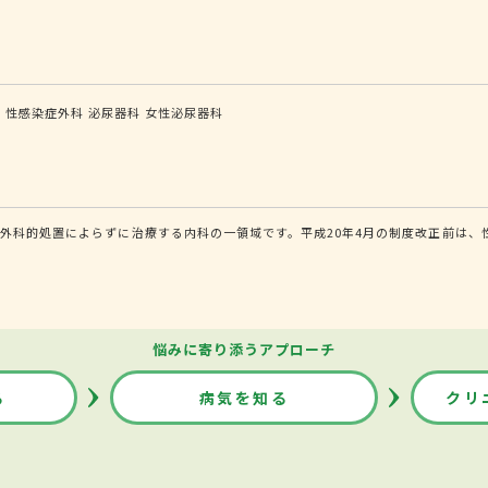
科
性感染症外科
泌尿器科
女性泌尿器科
外科的処置によらずに治療する内科の一領域です。平成20年4月の制度改正前は、
悩みに寄り添うアプローチ
る
病気を知る
クリ