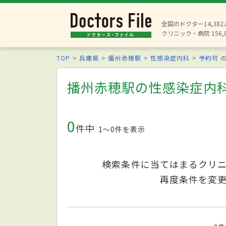
全国のドクター14,38
クリニック・病院 156,
TOP
兵庫県
播州赤穂駅
性感染症内科
予約可
の
播州赤穂駅の性感染症内
0
件中
1〜0件を表示
検索条件に当てはまるクリ
再度条件を変