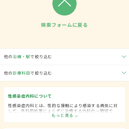
検索フォームに戻る
他の
沿線・駅
で絞り込む
他の
診療科目
で絞り込む
性感染症内科について
性感染症内科とは、性的な接触により感染する病気に対
して、外科的処置によらずに治療する内科の一領域で
もっと見る
す。平成20年4月の制度改正前は、性感染症科と呼ばれ
ていました。