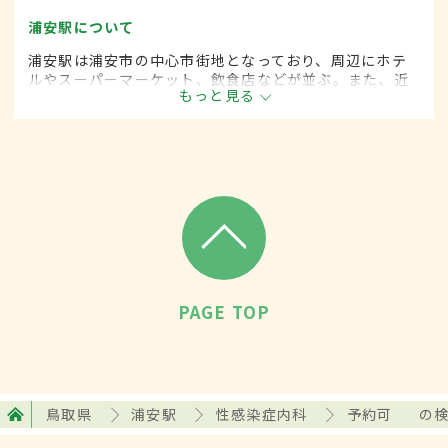
浦安駅について
浦安駅は浦安市の中心市街地となっており、周辺にホテ
ルやスーパーマーケット、飲食店などが並ぶ。また、近
もっと見る
くに人気リゾート施設のある駅としても知られ、直通の
バスが出ている。1日の平均乗降者数は約7万8000人。
PAGE TOP
鳥取県
浦安駅
性感染症内科
予約可
の