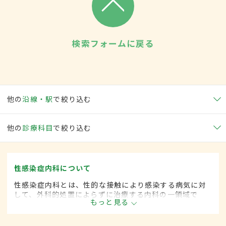
検索フォームに戻る
他の
沿線・駅
で絞り込む
他の
診療科目
で絞り込む
性感染症内科について
性感染症内科とは、性的な接触により感染する病気に対
して、外科的処置によらずに治療する内科の一領域で
もっと見る
す。平成20年4月の制度改正前は、性感染症科と呼ばれ
ていました。