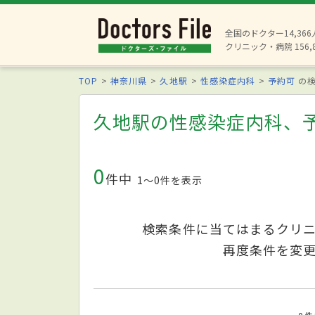
全国のドクター14,36
クリニック・病院 156,
TOP
神奈川県
久地駅
性感染症内科
予約可
の検
久地駅の性感染症内科、
0
件中
1〜0件を表示
検索条件に当てはまるクリ
再度条件を変