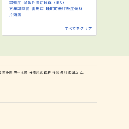
認知症
過敏性腸症候群（IBS）
更年期障害
歯周病
睡眠時無呼吸症候群
片頭痛
すべてをクリア
沼
南多摩
府中本町
分倍河原
西府
谷保
矢川
西国立
立川