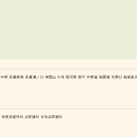
蔵中原
武蔵新城
武蔵溝ノ口
津田山
久地
宿河原
登戸
中野島
稲田堤
矢野口
稲城長
科
性感染症外科
泌尿器科
女性泌尿器科