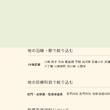
他の沿線・駅で絞り込む
川崎
尻手
矢向
鹿島田
平間
向河原
武蔵小杉
武
JR南武線
八丁畷
川崎新町
浜川崎
小田栄
他の診療科目で絞り込む
肛門内科
肛門外科
性感染症内
肛門・泌尿器・性感染症系
性感染症内科について